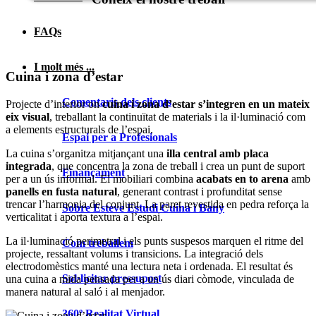
FAQs
I molt més ...
Cuina i zona d’estar
Comentaris dels clients
Projecte d’interior on
cuina i zona d’estar s’integren en un mateix
eix visual
, treballant la continuïtat de materials i la il·luminació com
a elements estructurals de l’espai.
Espai per a Profesionals
La cuina s’organitza mitjançant una
illa central amb placa
integrada
, que concentra la zona de treball i crea un punt de suport
Finançament
per a un ús informal. El mobiliari combina
acabats en to arena
amb
panells en fusta natural
, generant contrast i profunditat sense
trencar l’harmonia del conjunt. La paret revestida en pedra reforça la
Sobre Esteve Estudi Cuina i Bany
verticalitat i aporta textura a l’espai.
La il·luminació perimetral i els punts suspesos marquen el ritme del
Com treballem
projecte, ressaltant volums i transicions. La integració dels
electrodomèstics manté una lectura neta i ordenada. El resultat és
Sol·licitar pressupost
una cuina a mida pensada per a un ús diari còmode, vinculada de
manera natural al saló i al menjador.
360º Realitat Virtual