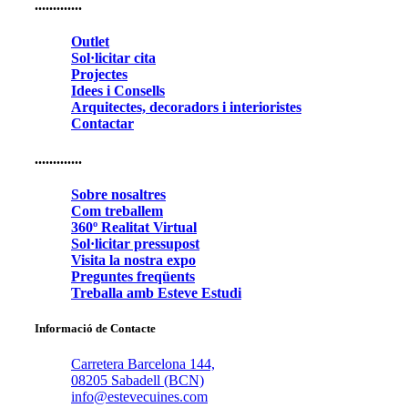
.............
Outlet
Sol·licitar cita
Projectes
Idees i Consells
Arquitectes, decoradors i interioristes
Contactar
.............
Sobre nosaltres
Com treballem
360º Realitat Virtual
Sol·licitar pressupost
Visita la nostra expo
Preguntes freqüents
Treballa amb Esteve Estudi
Informació de Contacte
Carretera Barcelona 144,
08205 Sabadell (BCN)
info@estevecuines.com