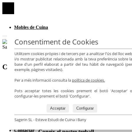
Mobles de Cuina
Consentiment de Cookies
Mobles de Bany
Utilitzem cookies pròpies i de tercers per a analitzar l'ús del lloc we
Armaris
i/o mostrar publicitat relacionada amb la teva preferència sobre l
base d'un perfil elaborat a partir del teu hàbit de navegació (pe
Cuina i zona d’estar
exemple, pàgines visitades).
Mobles de llar
Indíce
Per a més informació consulta la
política de cookies.
Projectes - Treballs Realitzats
Sol·licitar cita
Pots acceptar totes les cookies prement el botó 'Acceptar' 
configurar-les prement el botó 'Configurar'.
Projectes
Acceptar
Configurar
Idees i Consells
Projectes - Treballs Realitzats
Sagerin SL - Esteve Estudi de Cuina i Bany
Contactar
Coneix el nostre treball