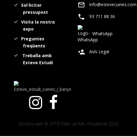
info@estevecuines.com
Sol·licitar
pressupost
93 711 88 36
Visita la nostra
expo
WhatsApp
Preguntes
freqüents
Avís Legal
Treballa amb
Esteve Estudi
Disseny web © 2018 Taller de MK. Actualitzat 2026