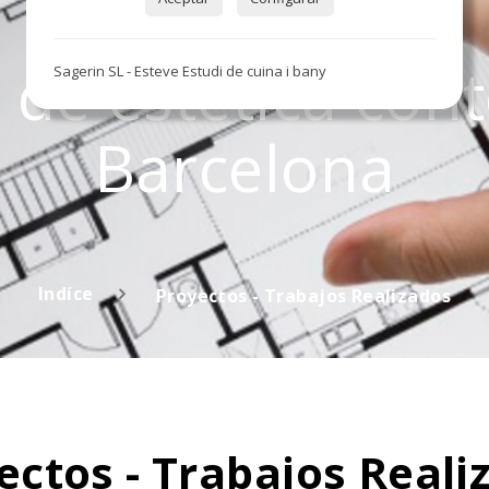
l de estética co
Sagerin SL - Esteve Estudi de cuina i bany
Barcelona
Indíce
Proyectos - Trabajos Realizados
ectos - Trabajos Reali