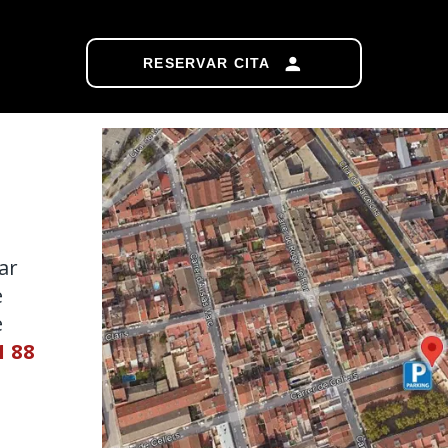
RESERVAR CITA
ar
e
e
1 88