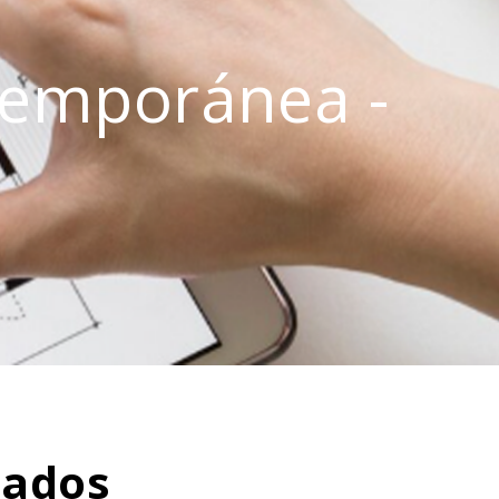
ntemporánea -
zados