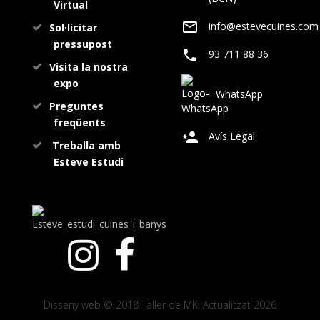
Virtual
info@estevecuines.com
Sol·licitar
pressupost
93 711 88 36
Visita la nostra
expo
WhatsApp
Preguntes
freqüents
Avís Legal
Treballa amb
Esteve Estudi
Disseny web © 2018 Taller de MK. Actualitzat 2026