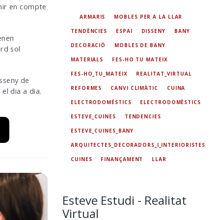
enir en compte
ARMARIS
MOBLES PER A LA LLAR
TENDÈNCIES
ESPAI
DISSENY
BANY
enen
DECORACIÓ
MOBLES DE BANY
ard sol
MATERIALS
FES-HO TU MATEIX
FES-HO_TU_MATEIX
REALITAT_VIRTUAL
isseny de
REFORMES
CANVI CLIMÀTIC
CUINA
el dia a dia.
ELECTRODOMÉSTICS
ELECTRODOMÈSTICS
ESTEVE_CUINES
TENDENCIES
ESTEVE_CUINES_BANY
ARQUITECTES_DECORADORS_I_INTERIORISTES
CUINES
FINANÇAMENT
LLAR
Esteve Estudi - Realitat
Virtual