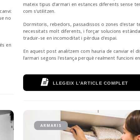
mateix tipus d’armari en estances diferents sense t
canvi:
com s’utilitzen.
ue no
Dormitoris, rebedors, passadissos o zones d’estar t
necessitats molt diferents, i forçar solucions estànd
traduir-se en incomoditat i pèrdua d’espai.
més en
En aquest post analitzem com hauria de canviar el d
l’armari segons l’estança perquè realment funcioni en 
LLEGEIX L'ARTICLE COMPLET
ARMARIS