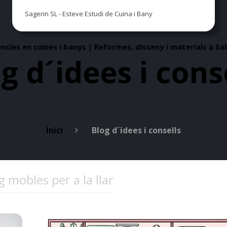
Sagerin SL - Esteve Estudi de Cuina i Bany
cies en cuines i banys | Reformes, disseny i materials a Sa
g d´idees i cons
Inici
Blog d´idees i consells
 mobles per a la llar