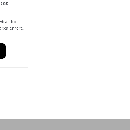
itat
vitar-ho
arxa enrere.