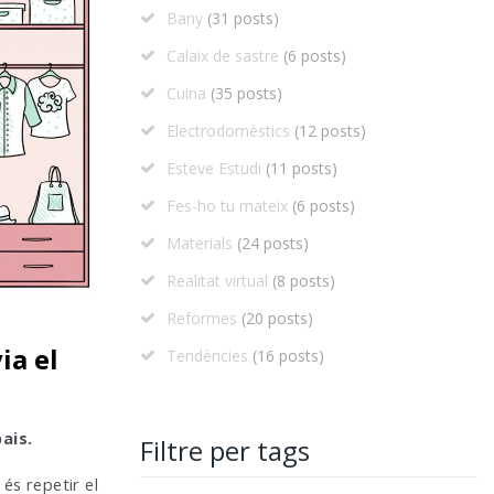
Bany
(31 posts)
Calaix de sastre
(6 posts)
Cuina
(35 posts)
Electrodomèstics
(12 posts)
Esteve Estudi
(11 posts)
Fes-ho tu mateix
(6 posts)
Materials
(24 posts)
Realitat virtual
(8 posts)
Reformes
(20 posts)
ia el
Tendències
(16 posts)
ais.
Filtre per tags
 és repetir el