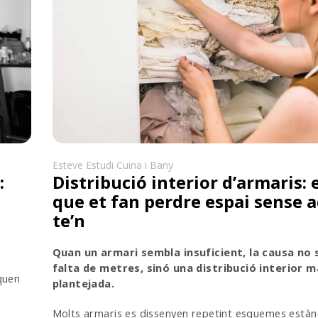
Esteve Estudi Cuina i Bany
:
Distribució interior d’armaris: 
que et fan perdre espai sense 
te’n
Quan un armari sembla insuficient, la causa no s
falta de metres, sinó una distribució interior m
quen
plantejada.
Molts armaris es dissenyen repetint esquemes està