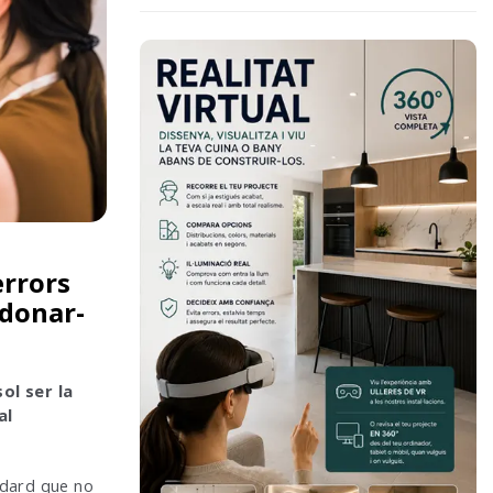
errors
adonar-
ol ser la
al
ndard que no