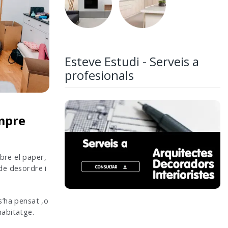
Esteve Estudi - Serveis a
profesionals
mpre
bre el paper,
de desordre i
s’ha pensat ,o
’habitatge.