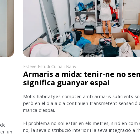
Esteve Estudi Cuina i Bany
Armaris a mida: tenir-ne no se
significa guanyar espai
Molts habitatges compten amb armaris suficients so
però en el dia a dia continuen transmetent sensació 
manca d’espai.
El problema no sol estar en els metres, sinó en com 
 de
no, la seva distribució interior i la seva integració a l
 en un