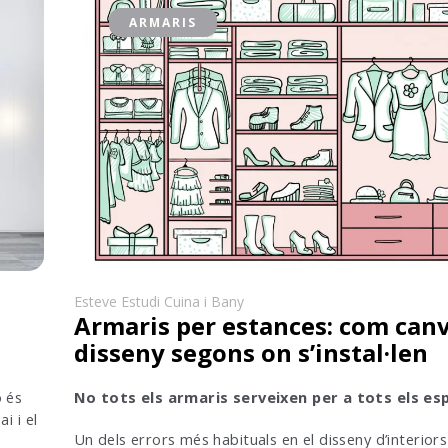
ARMARIS
Esteve Estudi Cuina i Bany
Armaris per estances: com canv
disseny segons on s’instal·len
ò és
No tots els armaris serveixen per a tots els esp
i i el
Un dels errors més habituals en el disseny d’interiors