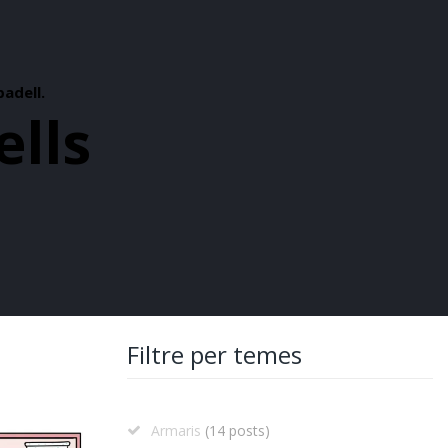
badell.
ells
Filtre per temes
Armaris
(14 posts)