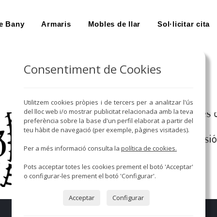
e Bany
Armaris
Mobles de llar
Sol·licitar cita
Consentiment de Cookies
Utilitzem cookies pròpies i de tercers per a analitzar l'ús
del lloc web i/o mostrar publicitat relacionada amb la teva
preferència sobre la base d'un perfil elaborat a partir del
teu hàbit de navegació (per exemple, pàgines visitades).
Per a més informació consulta la
política de cookies.
Pots acceptar totes les cookies prement el botó 'Acceptar'
o configurar-les prement el botó 'Configurar'.
Acceptar
Configurar