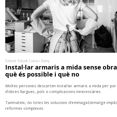
Esteve Estudi Cuina i Bany
Instal·lar armaris a mida sense obra
què és possible i què no
Moltes persones descarten instal·lar armaris a mida per por
d’obres llargues, pols o complicacions innecessàries.
Tanmateix, no totes les solucions d’emmagatzematge impli
reformes complexes.