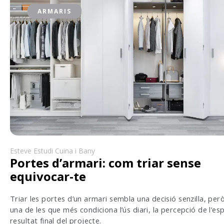
ARMARIS
Esteve Estudi Cuina i Bany
Portes d’armari: com triar sense
equivocar-te
Triar les portes d’un armari sembla una decisió senzilla, per
una de les que més condiciona l’ús diari, la percepció de l’espa
resultat final del projecte.