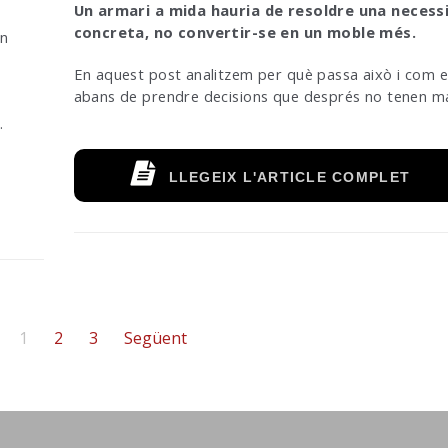
Un armari a mida hauria de resoldre una necess
concreta, no convertir-se en un moble més.
en
En aquest post analitzem per què passa això i com e
abans de prendre decisions que després no tenen m
.
LLEGEIX L'ARTICLE COMPLET
1
2
3
Següent