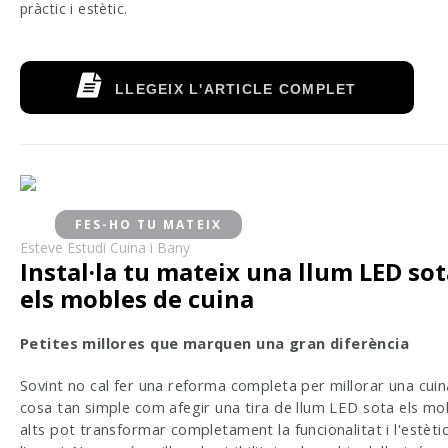
pràctic i estètic.
LLEGEIX L'ARTICLE COMPLET
FES-HO TU MATEIX
Esteve Estudi Cuina i Bany
Instal·la tu mateix una llum LED so
els mobles de cuina
Petites millores que marquen una gran diferència
Sovint no cal fer una reforma completa per millorar una cuin
cosa tan simple com afegir una tira de llum LED sota els mo
alts pot transformar completament la funcionalitat i l'estèti