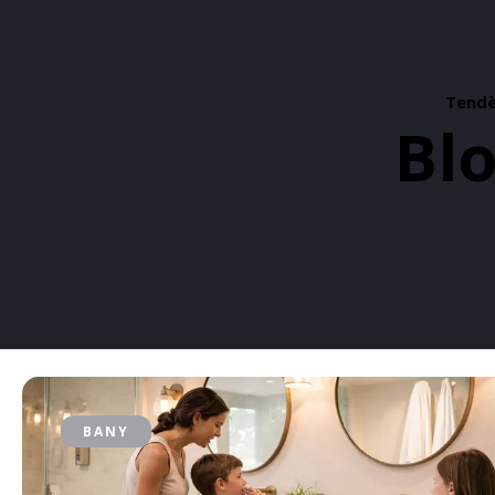
Tendèn
Blo
BANY