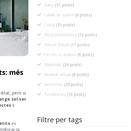
Bany
(31 posts)
Calaix de sastre
(6 posts)
Cuina
(35 posts)
Electrodomèstics
(12 posts)
Esteve Estudi
(11 posts)
Fes-ho tu mateix
(6 posts)
Materials
(24 posts)
ts: més
Realitat virtual
(8 posts)
Reformes
(20 posts)
itat, però sí
Tendències
(16 posts)
tge sol ser
ectes i
Filtre per tags
petits
es
illorar la