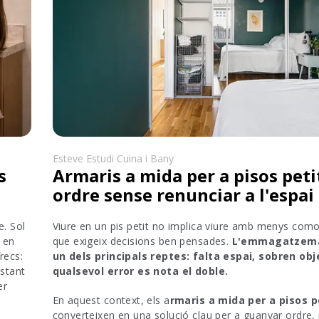
Esteve Estudi Cuina i Bany
s
Armaris a mida per a pisos peti
ordre sense renunciar a l'espai
e. Sol
Viure en un pis petit no implica viure amb menys comod
s en
que exigeix decisions ben pensades.
L'emmagatzema
recs:
un dels principals reptes: falta espai, sobren obj
bstant
qualsevol error es nota el doble.
er
En aquest context, els a
rmaris a mida per a pisos 
converteixen en una solució clau per a guanyar ordre, m