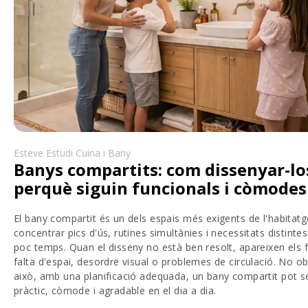
Esteve Estudi Cuina i Bany
Banys compartits: com dissenyar-lo
perquè siguin funcionals i còmodes
El bany compartit és un dels espais més exigents de l'habitatg
concentrar pics d'ús, rutines simultànies i necessitats distinte
poc temps. Quan el disseny no està ben resolt, apareixen els f
falta d'espai, desordre visual o problemes de circulació. No o
això, amb una planificació adequada, un bany compartit pot s
pràctic, còmode i agradable en el dia a dia.