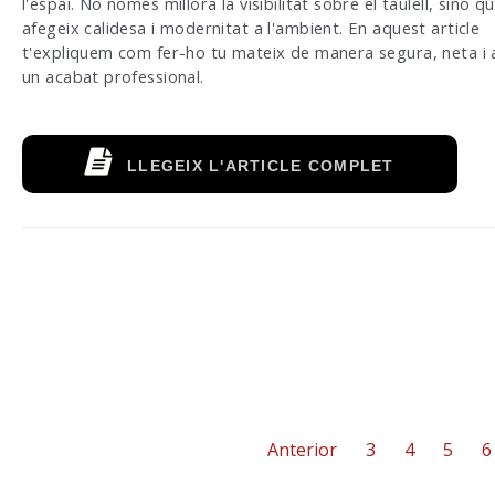
l'espai. No només millora la visibilitat sobre el taulell, sinó q
afegeix calidesa i modernitat a l'ambient. En aquest article
t'expliquem com fer-ho tu mateix de manera segura, neta i
un acabat professional.
LLEGEIX L'ARTICLE COMPLET
Anterior
3
4
5
6