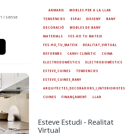
ARMARIS
MOBLES PER A LA LLAR
i i sense
TENDÈNCIES
ESPAI
DISSENY
BANY
DECORACIÓ
MOBLES DE BANY
MATERIALS
FES-HO TU MATEIX
FES-HO_TU_MATEIX
REALITAT_VIRTUAL
REFORMES
CANVI CLIMÀTIC
CUINA
ELECTRODOMÉSTICS
ELECTRODOMÈSTICS
ESTEVE_CUINES
TENDENCIES
ESTEVE_CUINES_BANY
ARQUITECTES_DECORADORS_I_INTERIORISTES
CUINES
FINANÇAMENT
LLAR
Esteve Estudi - Realitat
Virtual