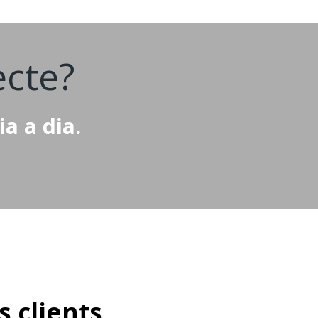
cte?
a a dia.
s clients