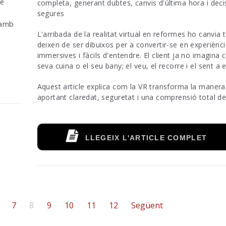
ue
completa, generant dubtes, canvis d'última hora i dec
segures
 amb
L'arribada de la realitat virtual en reformes ho canvia t
deixen de ser dibuixos per a convertir-se en experiènc
immersives i fàcils d'entendre. El client ja no imagina 
seva cuina o el seu bany; el veu, el recorre i el sent a e
Aquest article explica com la VR transforma la manera 
aportant claredat, seguretat i una comprensió total de
LLEGEIX L'ARTICLE COMPLET
7
8
9
10
11
12
Següent