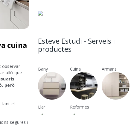
Esteve Estudi - Serveis i
va cuina
productes
x observar
Bany
Cuina
Armaris
zar allò que
usuaris
ó, però
 tant el
Llar
Reformes
ions segures i