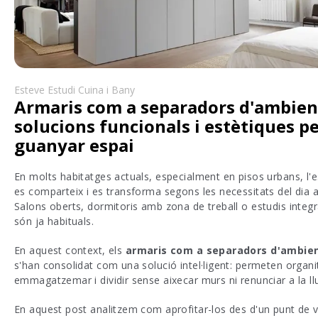
Esteve Estudi Cuina i Bany
Armaris com a separadors d'ambien
solucions funcionals i estètiques pe
guanyar espai
En molts habitatges actuals, especialment en pisos urbans, l'e
es comparteix i es transforma segons les necessitats del dia a
Salons oberts, dormitoris amb zona de treball o estudis integr
són ja habituals.
En aquest context, els
armaris com a separadors d'ambie
s'han consolidat com una solució intel·ligent: permeten organi
emmagatzemar i dividir sense aixecar murs ni renunciar a la ll
En aquest post analitzem com aprofitar-los des d'un punt de v