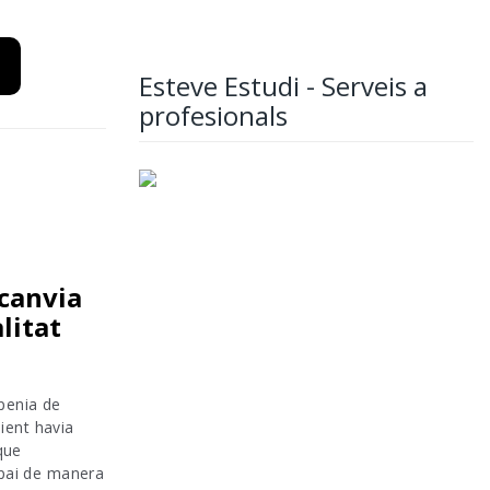
Esteve Estudi - Serveis a
profesionals
 canvia
litat
penia de
lient havia
que
spai de manera