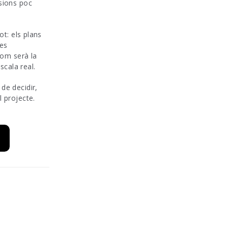
isions poc
ot: els plans
ies
com serà la
scala real.
de decidir,
l projecte.