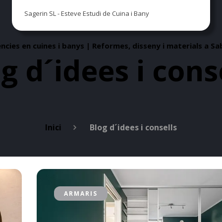
Sagerin SL - Esteve Estudi de Cuina i Bany
cies en cuines i banys | Reformes, disseny i materials a Sa
g d´idees i cons
Inici
Blog d´idees i consells
ARMARIS