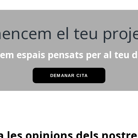
encem el teu proje
em espais pensats per al teu di
DEMANAR CITA
 les opinions dels nostre