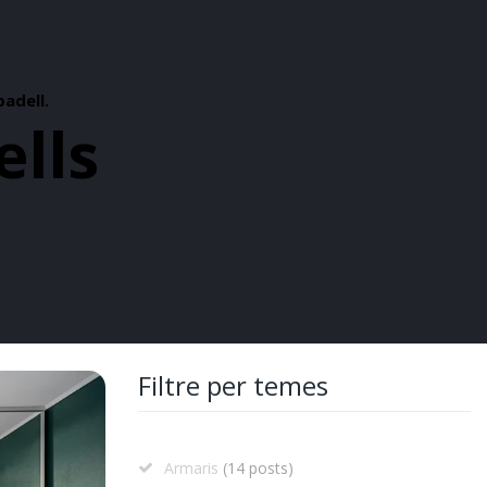
badell.
ells
Filtre per temes
Armaris
(14 posts)