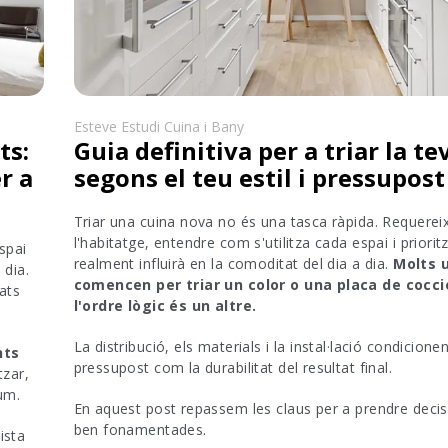
Esteve Estudi Cuina i Bany
ts:
Guia definitiva per a triar la te
r a
segons el teu estil i pressupost
Triar una cuina nova no és una tasca ràpida. Requerei
l'habitatge, entendre com s'utilitza cada espai i priorit
spai
realment influirà en la comoditat del dia a dia.
Molts 
 dia.
comencen per triar un color o una placa de cocci
ats
l'ordre lògic és un altre.
La distribució, els materials i la instal·lació condicionen
nts
pressupost com la durabilitat del resultat final.
tzar,
um.
En aquest post repassem les claus per a prendre decis
ben fonamentades.
ista