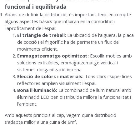
funcional i equilibrada
Abans de definir la distribució, és important tenir en compte
alguns aspectes bàsics que influiran en la comoditat i
l'aprofitament de l'espai:
El triangle de treball:
La ubicació de l'aigüera, la placa
de cocció i el frigorífic ha de permetre un flux de
moviments eficient.
Emmagatzematge optimitzat:
Escollir mobles amb
solucions extraïbles, emmagatzematge vertical i
sistemes dorganització interna.
Elecció de colors i materials:
Tons clars i superfícies
reflectores amplien visualment l'espai.
Bona il·luminació:
La combinació de llum natural amb
il·luminació LED ben distribuïda millora la funcionalitat i
l'ambient.
Amb aquests principis al cap, vegem quina distribució
s'adapta millor a una cuina de 9m².