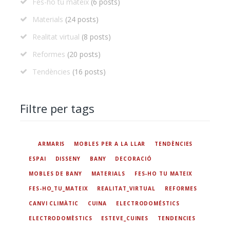
Fes-ho tu mateix
(6 posts)
Materials
(24 posts)
Realitat virtual
(8 posts)
Reformes
(20 posts)
Tendències
(16 posts)
Filtre per tags
ARMARIS
MOBLES PER A LA LLAR
TENDÈNCIES
ESPAI
DISSENY
BANY
DECORACIÓ
MOBLES DE BANY
MATERIALS
FES-HO TU MATEIX
FES-HO_TU_MATEIX
REALITAT_VIRTUAL
REFORMES
CANVI CLIMÀTIC
CUINA
ELECTRODOMÉSTICS
ELECTRODOMÈSTICS
ESTEVE_CUINES
TENDENCIES