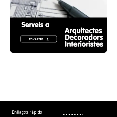
.............
Enllaços ràpids