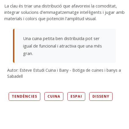
La clau és triar una distribució que afavoreixi la comoditat,
integrar solucions d'emmagatzematge intel·ligents i jugar amb
materials i colors que potenciïn l'amplitud visual.
Una cuina petita ben distribuïda pot ser
igual de funcional i atractiva que una més
gran.
Autor: Esteve Estudi Cuina i Bany - Botiga de cuines i banys a
Sabadell
TENDÈNCIES
CUINA
ESPAI
DISSENY