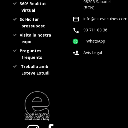
08205 Sabadell
360º Realitat
(BCN)
Virtual
info@estevecuines.com
Sol·licitar
pressupost
93 711 88 36
Visita la nostra
WhatsApp
expo
Preguntes
Avís Legal
freqüents
Treballa amb
Esteve Estudi