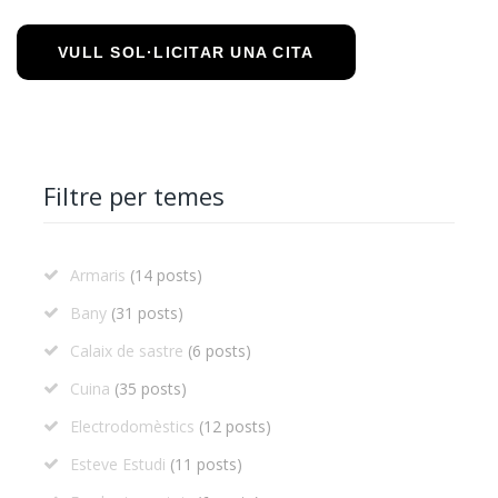
VULL SOL·LICITAR UNA CITA
Filtre per temes
Armaris
(14 posts)
Bany
(31 posts)
Calaix de sastre
(6 posts)
Cuina
(35 posts)
Electrodomèstics
(12 posts)
Esteve Estudi
(11 posts)