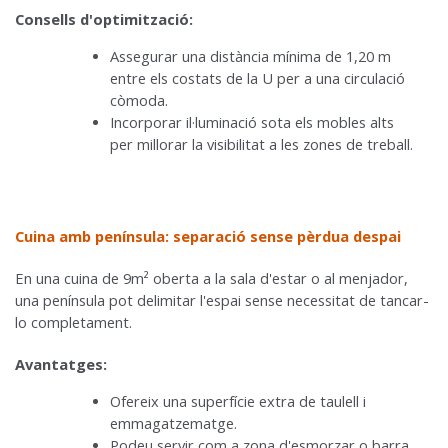
Consells d'optimització:
Assegurar una distància mínima de 1,20 m
entre els costats de la U per a una circulació
còmoda.
Incorporar il·luminació sota els mobles alts
per millorar la visibilitat a les zones de treball.
Cuina amb península: separació sense pèrdua despai
En una cuina de 9m² oberta a la sala d'estar o al menjador,
una península pot delimitar l'espai sense necessitat de tancar-
lo completament.
Avantatges:
Ofereix una superfície extra de taulell i
emmagatzematge.
Podeu servir com a zona d'esmorzar o barra