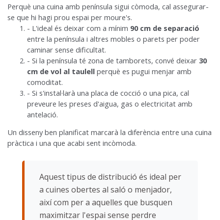
Perquè una cuina amb península sigui còmoda, cal assegurar-
se que hi hagi prou espai per moure's.
- L'ideal és deixar com a mínim
90 cm de separació
entre la península i altres mobles o parets per poder
caminar sense dificultat.
- Si la península té zona de tamborets, convé deixar
30
cm de vol al taulell
perquè es pugui menjar amb
comoditat.
- Si s'instal·larà una placa de cocció o una pica, cal
preveure les preses d'aigua, gas o electricitat amb
antelació.
Un disseny ben planificat marcarà la diferència entre una cuina
pràctica i una que acabi sent incòmoda.
Aquest tipus de distribució és ideal per
a cuines obertes al saló o menjador,
així com per a aquelles que busquen
maximitzar l'espai sense perdre