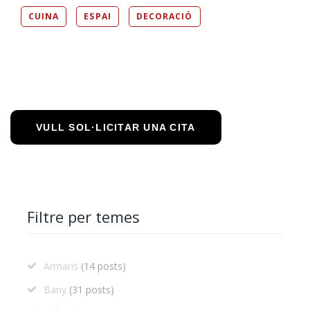
CUINA
ESPAI
DECORACIÓ
VULL SOL·LICITAR UNA CITA
Filtre per temes
Armaris
(14 posts)
Bany
(31 posts)