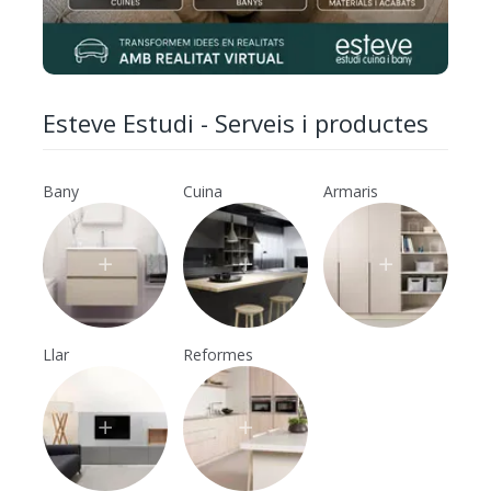
Esteve Estudi - Serveis i productes
Bany
Cuina
Armaris
Llar
Reformes