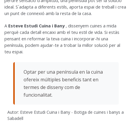
perdre sensació d'amplitud, una península pot ser la solució
ideal. S´adapta a diferents estils, aporta espai de treball i crea
un punt de connexió amb la resta de la casa.
A
Esteve Estudi Cuina i Bany
, dissenyem cuines a mida
perquè cada detall encaixi amb el teu estil de vida. Si estàs
pensant en reformar la teva cuina i incorporar-hi una
península, podem ajudar-te a trobar la millor solució per al
teu espai.
Optar per una península en la cuina
ofereix múltiples beneficis tant en
termes de disseny com de
funcionalitat.
Autor: Esteve Estudi Cuina i Bany - Botiga de cuines i banys a
Sabadell