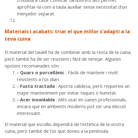
trobada a casa. Col·locar tamborets alts permet
aprofitar-la com a taula auxiliar sense necessitat d'un
menjador separat.
Materials i acabats: triar el que millor s'adapti a la
teva cuina
El material del taulell ha de combinar amb la resta de la cuina,
però també ha de ser resistent i fàcil de netejar. Algunes
opcions recomanades són:
- Quars o porcellànic
: Fàcils de mantenir i molt
resistents a l'ús diari.
- Fusta tractada
: Aporta calidesa, però requereix un
major manteniment per evitar taques o humitat.
- Acer inoxidable
: Més usat en cuines professionals,
encara que en ambients moderns pot ser una elecció
interessant.
El material que escolliu dependrà de l'estètica de la vostra
cuina, però també de l'ús que doneu a la península.