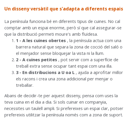
Un disseny versàtil que s'adapta a diferents espais
La península funciona bé en diferents tipus de cuines. No cal
comptar amb un espai enorme, però sí que cal assegurar-se
que la distribució permeti moure's amb fluïdesa.
1 - A les cuines obertes
, la península actua com una
barrera natural que separa la zona de cocció del saló o
el menjador sense bloquejar la vista ni la llum.
2 - A cuines petites
, pot servir com a superfície de
treball extra sense ocupar tant espai com una illa.
3 - En distribucions a U oa L
, ajuda a aprofitar millor
els racons i crea una zona addicional per menjar o
treballar.
Abans de decidir-te per aquest disseny, pensa com uses la
teva cuina en el dia a dia. Si sols cuinar en companyia,
necessites un taulell ampli. Si prefereixes un espai clar, potser
prefereixis utilitzar la península només com a zona de suport.