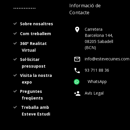
.............
Informació de
Contacte
Sobre nosaltres
Carretera
Com treballem
Barcelona 144,
08205 Sabadell
360º Realitat
(BCN)
Virtual
info@estevecuines.com
Sol·licitar
pressupost
93 711 88 36
Visita la nostra
WhatsApp
expo
Preguntes
Avís Legal
freqüents
Treballa amb
Esteve Estudi