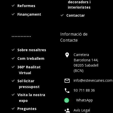
decoradors i
Reformes
interioristes
Finançament
Contactar
.............
Informació de
Contacte
Sobre nosaltres
Carretera
Com treballem
Barcelona 144,
08205 Sabadell
360º Realitat
(BCN)
Virtual
info@estevecuines.com
Sol·licitar
pressupost
93 711 88 36
Visita la nostra
WhatsApp
expo
Preguntes
Avís Legal