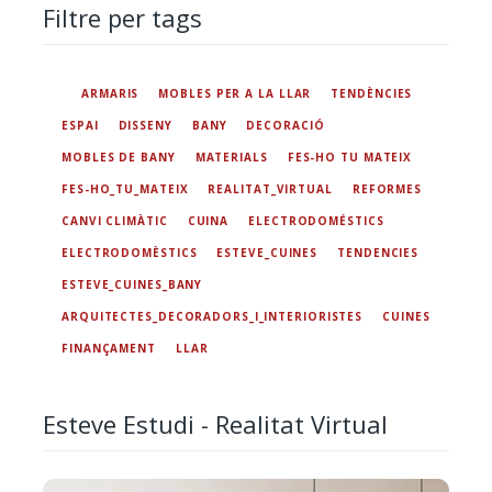
Filtre per tags
ARMARIS
MOBLES PER A LA LLAR
TENDÈNCIES
ESPAI
DISSENY
BANY
DECORACIÓ
MOBLES DE BANY
MATERIALS
FES-HO TU MATEIX
FES-HO_TU_MATEIX
REALITAT_VIRTUAL
REFORMES
CANVI CLIMÀTIC
CUINA
ELECTRODOMÉSTICS
ELECTRODOMÈSTICS
ESTEVE_CUINES
TENDENCIES
ESTEVE_CUINES_BANY
ARQUITECTES_DECORADORS_I_INTERIORISTES
CUINES
FINANÇAMENT
LLAR
Esteve Estudi - Realitat Virtual