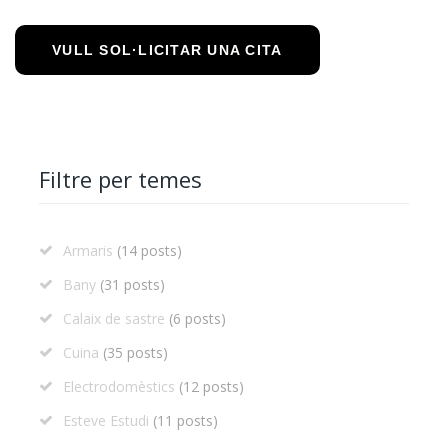
VULL SOL·LICITAR UNA CITA
Filtre per temes
Armaris
(14 posts)
Bany
(31 posts)
Calaix de sastre
(6 posts)
Cuina
(35 posts)
Electrodomèstics
(12 posts)
Esteve Estudi
(11 posts)