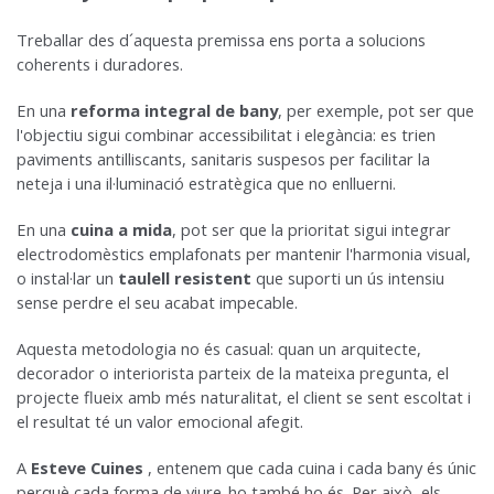
Treballar des d´aquesta premissa ens porta a solucions
coherents i duradores.
En una
reforma integral de bany
, per exemple, pot ser que
l'objectiu sigui combinar accessibilitat i elegància: es trien
paviments antilliscants, sanitaris suspesos per facilitar la
neteja i una il·luminació estratègica que no enlluerni.
En una
cuina a mida
, pot ser que la prioritat sigui integrar
electrodomèstics emplafonats per mantenir l'harmonia visual,
o instal·lar un
taulell resistent
que suporti un ús intensiu
sense perdre el seu acabat impecable.
Aquesta metodologia no és casual: quan un arquitecte,
decorador o interiorista parteix de la mateixa pregunta, el
projecte flueix amb més naturalitat, el client se sent escoltat i
el resultat té un valor emocional afegit.
A
Esteve Cuines
, entenem que cada cuina i cada bany és únic
perquè cada forma de viure-ho també ho és. Per això, els