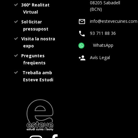
08205 Sabadell
360º Realitat
(BCN)
Virtual
info@estevecuines.com
Sol·licitar
pressupost
93 711 88 36
Visita la nostra
WhatsApp
expo
Preguntes
Avís Legal
freqüents
Treballa amb
Esteve Estudi