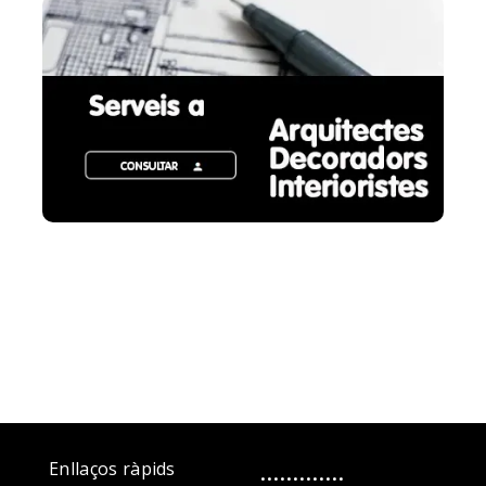
.............
Enllaços ràpids