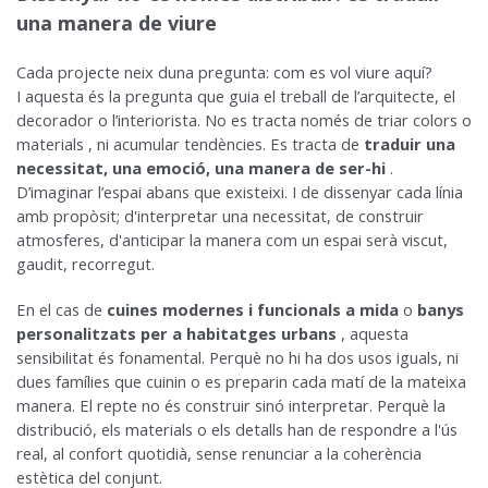
una manera de viure
Cada projecte neix duna pregunta: com es vol viure aquí?
I aquesta és la pregunta que guia el treball de l’arquitecte, el
decorador o l’interiorista. No es tracta només de triar colors o
materials , ni acumular tendències. Es tracta de
traduir una
necessitat, una emoció, una manera de ser-hi
.
D’imaginar l’espai abans que existeixi. I de dissenyar cada línia
amb propòsit; d'interpretar una necessitat, de construir
atmosferes, d'anticipar la manera com un espai serà viscut,
gaudit, recorregut.
En el cas de
cuines modernes i funcionals a mida
o
banys
personalitzats per a habitatges urbans
, aquesta
sensibilitat és fonamental. Perquè no hi ha dos usos iguals, ni
dues famílies que cuinin o es preparin cada matí de la mateixa
manera. El repte no és construir sinó interpretar. Perquè la
distribució, els materials o els detalls han de respondre a l'ús
real, al confort quotidià, sense renunciar a la coherència
estètica del conjunt.