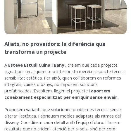
Aliats, no proveïdors: la diferència que
transforma un projecte
A
Esteve Estudi Cuina i Bany
, creiem que cada projecte
signat per un arquitecte o interiorista mereix respecte tècnic i
sensibilitat estètica. Per això, quan col·laborem en reformes
integrals, cuines o banys, no imposem solucions
prefabricades. Escoltem, llegim el projecte i
aportem
coneixement especialitzat per enriquir sense envair
.
Proposem variants que solucionen problemes tècnics sense
alterar l'estètica. Fabriquem mobles adaptats als ritmes del
disseny. Coordinem cada detall amb l´equip d´obra. I lliurem
resultats que no criden l'atenció per si sols, sinó per com