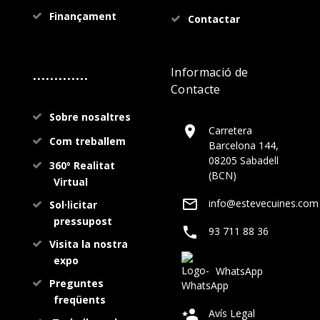
Finançament
Contactar
.............
Informació de
Contacte
Sobre nosaltres
Carretera
Com treballem
Barcelona 144,
08205 Sabadell
360º Realitat
(BCN)
Virtual
info@estevecuines.com
Sol·licitar
pressupost
93 711 88 36
Visita la nostra
expo
WhatsApp
Preguntes
freqüents
Avís Legal