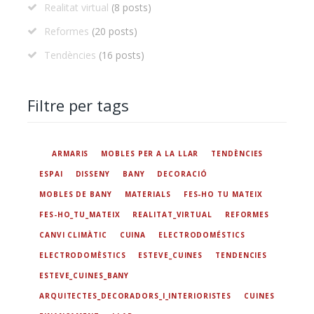
Realitat virtual
(8 posts)
Reformes
(20 posts)
Tendències
(16 posts)
Filtre per tags
ARMARIS
MOBLES PER A LA LLAR
TENDÈNCIES
ESPAI
DISSENY
BANY
DECORACIÓ
MOBLES DE BANY
MATERIALS
FES-HO TU MATEIX
FES-HO_TU_MATEIX
REALITAT_VIRTUAL
REFORMES
CANVI CLIMÀTIC
CUINA
ELECTRODOMÉSTICS
ELECTRODOMÈSTICS
ESTEVE_CUINES
TENDENCIES
ESTEVE_CUINES_BANY
ARQUITECTES_DECORADORS_I_INTERIORISTES
CUINES