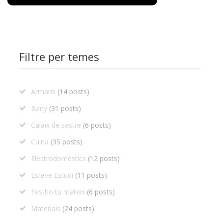
Filtre per temes
Armaris
(14 posts)
Bany
(31 posts)
Calaix de sastre
(6 posts)
Cuina
(35 posts)
Electrodomèstics
(12 posts)
Esteve Estudi
(11 posts)
Fes-ho tu mateix
(6 posts)
Materials
(24 posts)