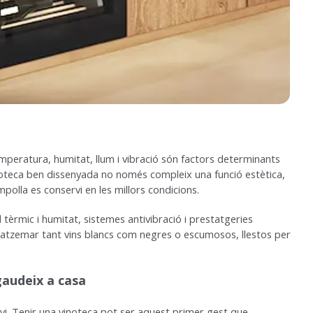
temperatura, humitat, llum i vibració són factors determinants
coteca ben dissenyada no només compleix una funció estètica,
olla es conservi en les millors condicions.
tèrmic i humitat, sistemes antivibració i prestatgeries
tzemar tant vins blancs com negres o escumosos, llestos per
gaudeix a casa
vi. Tenir una vinoteca pot ser aquest primer gest que