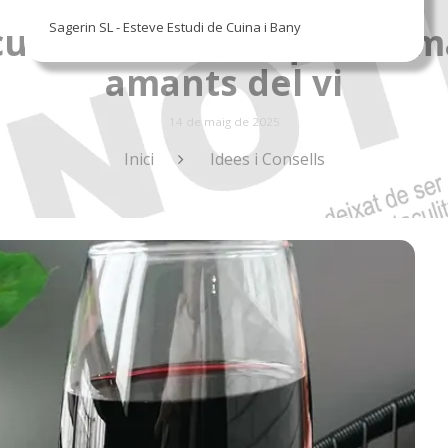
Sagerin SL - Esteve Estudi de Cuina i Bany
 cuina: molt més que em
amants del vi
14 de maig de 2025
Inici
Idees i Consells