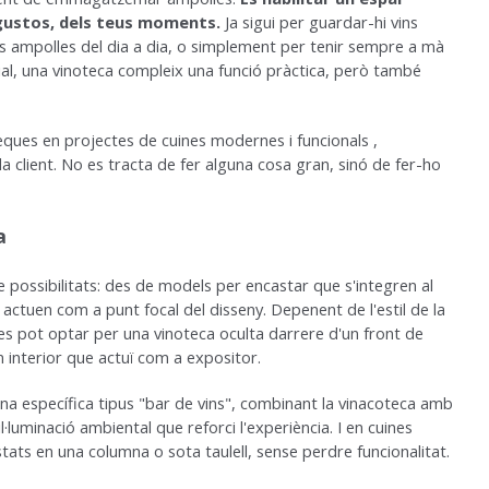
s gustos, dels teus moments.
Ja sigui per guardar-hi vins
s ampolles del dia a dia, o simplement per tenir sempre a mà
al, una vinoteca compleix una funció pràctica, però també
eques en projectes de cuines modernes i funcionals
,
a client. No es tracta de fer alguna cosa gran, sinó de fer-ho
a
 possibilitats: des de models per encastar que s'integren al
e actuen com a punt focal del disseny. Depenent de l'estil de la
 es pot optar per una vinoteca oculta darrere d'un front de
 interior que actuï com a expositor.
zona específica tipus "bar de vins", combinant la vinacoteca amb
 il·luminació ambiental que reforci l'experiència. I en cuines
ts en una columna o sota taulell, sense perdre funcionalitat.