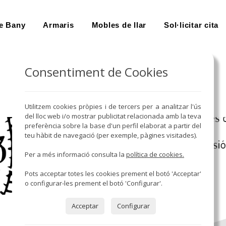
e Bany
Armaris
Mobles de llar
Sol·licitar cita
Consentiment de Cookies
Utilitzem cookies pròpies i de tercers per a analitzar l'ús
del lloc web i/o mostrar publicitat relacionada amb la teva
preferència sobre la base d'un perfil elaborat a partir del
teu hàbit de navegació (per exemple, pàgines visitades).
Per a més informació consulta la
política de cookies.
Pots acceptar totes les cookies prement el botó 'Acceptar'
o configurar-les prement el botó 'Configurar'.
Acceptar
Configurar