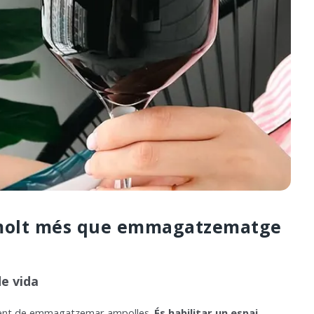
: molt més que emmagatzematge
e vida
lement de emmagatzemar ampolles.
És habilitar un espai