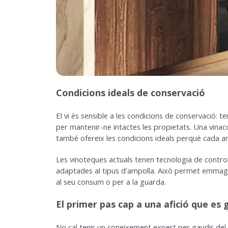
Condicions ideals de conservació
El vi és sensible a les condicions de conservació: 
per mantenir-ne intactes les propietats. Una vina
també ofereix les condicions ideals perquè cada amp
Les vinoteques actuals tenen tecnologia de control 
adaptades al tipus d'ampolla. Això permet emmaga
al seu consum o per a la guarda.
El primer pas cap a una afició que es 
No cal tenir un coneixement expert per gaudir del 