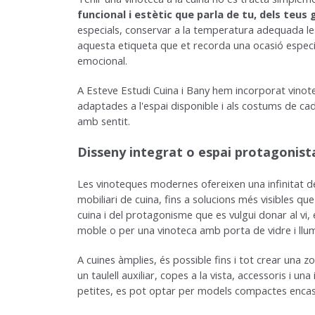
funcional i estètic que parla de tu, dels teu
especials, conservar a la temperatura adequada le
aquesta etiqueta que et recorda una ocasió especi
emocional.
A Esteve Estudi Cuina i Bany hem incorporat vinot
adaptades a l'espai disponible i als costums de cad
amb sentit.
Disseny integrat o espai protagonist
Les vinoteques modernes ofereixen una infinitat de
mobiliari de cuina, fins a solucions més visibles qu
cuina i del protagonisme que es vulgui donar al vi,
moble o per una vinoteca amb porta de vidre i llum
A cuines àmplies, és possible fins i tot crear una 
un taulell auxiliar, copes a la vista, accessoris i una
petites, es pot optar per models compactes encasta