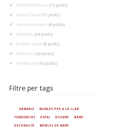
Electrodomèstics
(12 posts)
Esteve Estudi
(11 posts)
Fes-ho tu mateix
(6 posts)
Materials
(24 posts)
Realitat virtual
(8 posts)
Reformes
(20 posts)
Tendències
(16 posts)
Filtre per tags
ARMARIS
MOBLES PER A LA LLAR
TENDÈNCIES
ESPAI
DISSENY
BANY
DECORACIÓ
MOBLES DE BANY