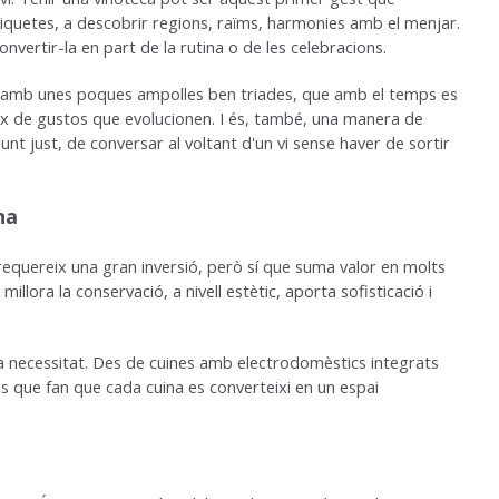
tiquetes, a descobrir regions, raïms, harmonies amb el menjar.
onvertir-la en part de la rutina o de les celebracions.
 amb unes poques ampolles ben triades, que amb el temps es
lex de gustos que evolucionen. I és, també, una manera de
unt just, de conversar al voltant d'un vi sense haver de sortir
na
requereix una gran inversió, però sí que suma valor en molts
i millora la conservació, a nivell estètic, aporta sofisticació i
 necessitat. Des de cuines amb electrodomèstics integrats
ls que fan que cada cuina es converteixi en un espai